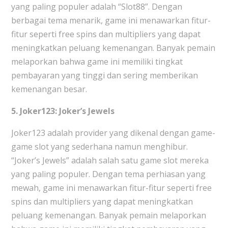
yang paling populer adalah “Slot88”. Dengan
berbagai tema menarik, game ini menawarkan fitur-
fitur seperti free spins dan multipliers yang dapat
meningkatkan peluang kemenangan. Banyak pemain
melaporkan bahwa game ini memiliki tingkat
pembayaran yang tinggi dan sering memberikan
kemenangan besar.
5. Joker123: Joker’s Jewels
Joker123 adalah provider yang dikenal dengan game-
game slot yang sederhana namun menghibur.
“Joker’s Jewels” adalah salah satu game slot mereka
yang paling populer. Dengan tema perhiasan yang
mewah, game ini menawarkan fitur-fitur seperti free
spins dan multipliers yang dapat meningkatkan
peluang kemenangan. Banyak pemain melaporkan