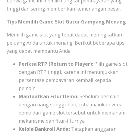
bahwa game ini memiliki tingkat pembayaran yang
tinggi dan sering memberikan kemenangan besar.
Tips Memilih Game Slot Gacor Gampang Menang
Memilih game slot yang tepat dapat meningkatkan
peluang Anda untuk menang. Berikut beberapa tips
yang dapat membantu Anda:
Periksa RTP (Return to Player):
Pilih game slot
dengan RTP tinggi, karena ini menunjukkan
persentase pembayaran kembali kepada
pemain.
Manfaatkan Fitur Demo:
Sebelum bermain
dengan uang sungguhan, coba mainkan versi
demo dari game slot tersebut untuk memahami
mekanisme dan fitur-fiturnya.
Kelola Bankroll Anda:
Tetapkan anggaran