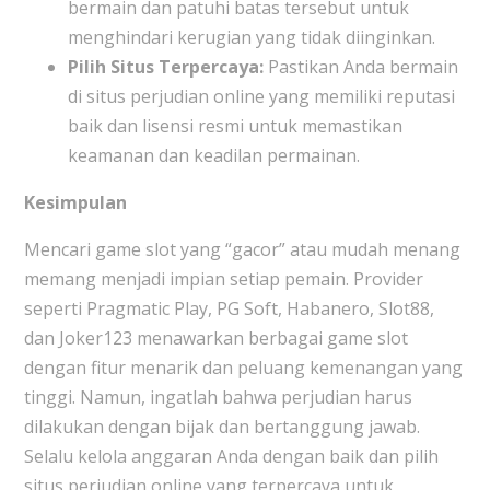
bermain dan patuhi batas tersebut untuk
menghindari kerugian yang tidak diinginkan.
Pilih Situs Terpercaya:
Pastikan Anda bermain
di situs perjudian online yang memiliki reputasi
baik dan lisensi resmi untuk memastikan
keamanan dan keadilan permainan.
Kesimpulan
Mencari game slot yang “gacor” atau mudah menang
memang menjadi impian setiap pemain. Provider
seperti Pragmatic Play, PG Soft, Habanero, Slot88,
dan Joker123 menawarkan berbagai game slot
dengan fitur menarik dan peluang kemenangan yang
tinggi. Namun, ingatlah bahwa perjudian harus
dilakukan dengan bijak dan bertanggung jawab.
Selalu kelola anggaran Anda dengan baik dan pilih
situs perjudian online yang terpercaya untuk