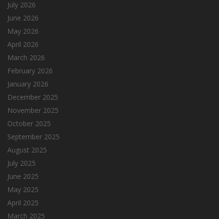
July 2026
June 2026
May 2026
April 2026
March 2026
February 2026
January 2026
December 2025
November 2025
October 2025
September 2025
August 2025
July 2025
June 2025
May 2025
April 2025
March 2025