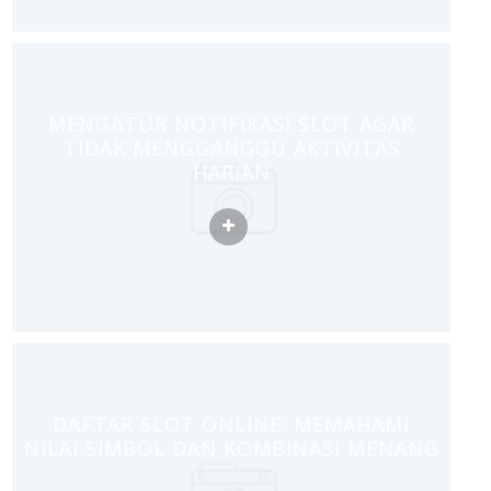
MENGATUR NOTIFIKASI SLOT AGAR
TIDAK MENGGANGGU AKTIVITAS
HARIAN
DAFTAR SLOT ONLINE: MEMAHAMI
NILAI SIMBOL DAN KOMBINASI MENANG