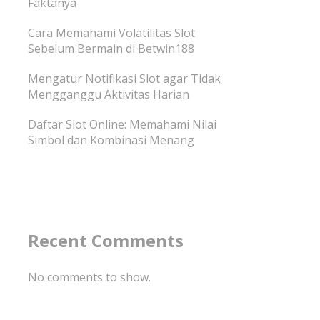
Faktanya
Cara Memahami Volatilitas Slot
Sebelum Bermain di Betwin188
Mengatur Notifikasi Slot agar Tidak
Mengganggu Aktivitas Harian
Daftar Slot Online: Memahami Nilai
Simbol dan Kombinasi Menang
Recent Comments
No comments to show.