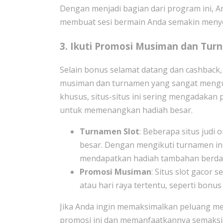
Dengan menjadi bagian dari program ini, 
membuat sesi bermain Anda semakin meny
3. Ikuti Promosi Musiman dan Tu
Selain bonus selamat datang dan cashback
musiman dan turnamen yang sangat mengun
khusus, situs-situs ini sering mengadaka
untuk memenangkan hadiah besar.
Turnamen Slot
: Beberapa situs judi
besar. Dengan mengikuti turnamen ini
mendapatkan hadiah tambahan berdas
Promosi Musiman
: Situs slot gacor
atau hari raya tertentu, seperti bonus
Jika Anda ingin memaksimalkan peluang me
promosi ini dan memanfaatkannya semaksi