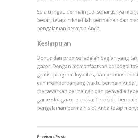
Selalu ingat, bermain judi seharusnya men
besar, tetapi nikmatilah permainan dan 
pengalaman bermain Anda.
Kesimpulan
Bonus dan promosi adalah bagian yang tak 
gacor. Dengan memanfaatkan berbagai taw
gratis, program loyalitas, dan promosi m
dan memperpanjang waktu bermain Anda. Ja
menawarkan permainan dari penyedia sepe
game slot gacor mereka. Terakhir, bermain
pengalaman bermain slot Anda tetap men
Previous Post