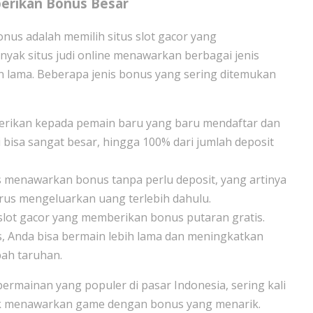
mberikan Bonus Besar
s adalah memilih situs slot gacor yang
ak situs judi online menawarkan berbagai jenis
lama. Beberapa jenis bonus yang sering ditemukan
iberikan kepada pemain baru yang baru mendaftar dan
 bisa sangat besar, hingga 100% dari jumlah deposit
s menawarkan bonus tanpa perlu deposit, yang artinya
rus mengeluarkan uang terlebih dahulu.
slot gacor yang memberikan bonus putaran gratis.
 Anda bisa bermain lebih lama dan meningkatkan
ah taruhan.
ermainan yang populer di pasar Indonesia, sering kali
tuk menawarkan game dengan bonus yang menarik.