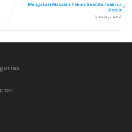
t
Mengatasi Masalah Teknis Saat Bermain di
Slot88
Uncategorized
gories
orized