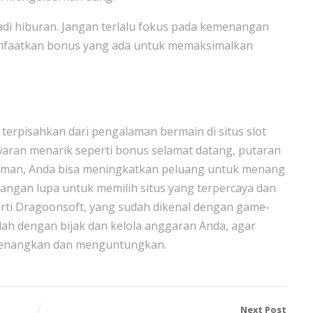
jadi hiburan. Jangan terlalu fokus pada kemenangan
manfaatkan bonus yang ada untuk memaksimalkan
terpisahkan dari pengalaman bermain di situs slot
aran menarik seperti bonus selamat datang, putaran
usiman, Anda bisa meningkatkan peluang untuk menang
ngan lupa untuk memilih situs yang terpercaya dan
rti Dragoonsoft, yang sudah dikenal dengan game-
lah dengan bijak dan kelola anggaran Anda, agar
yenangkan dan menguntungkan.
Next Post