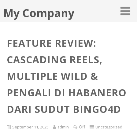
My Company
FEATURE REVIEW:
CASCADING REELS,
MULTIPLE WILD &
PENGALI DI HABANERO
DARI SUDUT BINGO4D
Off
September 11, 2025
admin
Uncategorized