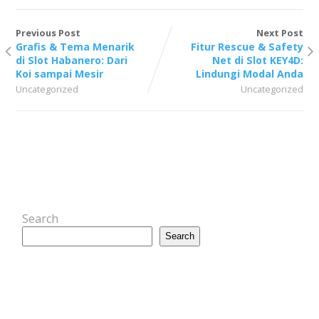
Previous Post
Next Post
Grafis & Tema Menarik
Fitur Rescue & Safety
di Slot Habanero: Dari
Net di Slot KEY4D:
Koi sampai Mesir
Lindungi Modal Anda
Uncategorized
Uncategorized
Search
Search