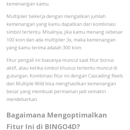
kemenangan kamu.
Multiplier bekerja dengan mengalikan jumlah
kemenangan yang kamu dapatkan dari kombinasi
simbol tertentu. Misalnya, jika kamu menang sebesar
100 koin dan ada multiplier 3x, maka kemenangan
yang kamu terima adalah 300 koin.
Fitur pengali ini biasanya muncul saat fitur bonus
aktif, atau ketika simbol khusus tertentu muncul di
gulungan. Kombinasi fitur ini dengan Cascading Reels
dan Multiple Wild bisa menghasilkan kemenangan
besar yang membuat permainan jadi semakin
mendebarkan.
Bagaimana Mengoptimalkan
Fitur Ini di BINGO4D?