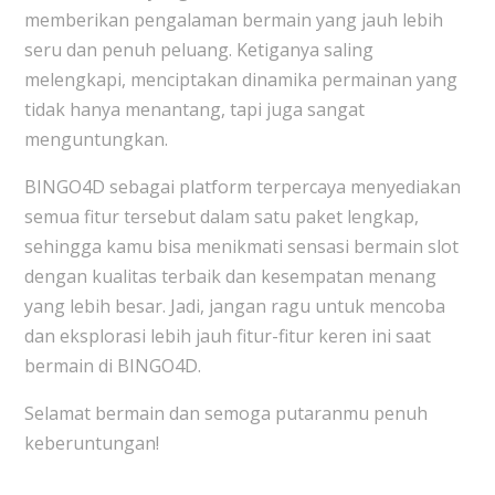
memberikan pengalaman bermain yang jauh lebih
seru dan penuh peluang. Ketiganya saling
melengkapi, menciptakan dinamika permainan yang
tidak hanya menantang, tapi juga sangat
menguntungkan.
BINGO4D sebagai platform terpercaya menyediakan
semua fitur tersebut dalam satu paket lengkap,
sehingga kamu bisa menikmati sensasi bermain slot
dengan kualitas terbaik dan kesempatan menang
yang lebih besar. Jadi, jangan ragu untuk mencoba
dan eksplorasi lebih jauh fitur-fitur keren ini saat
bermain di BINGO4D.
Selamat bermain dan semoga putaranmu penuh
keberuntungan!