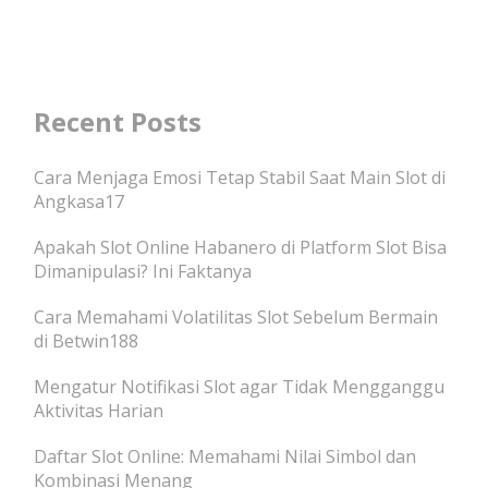
Recent Posts
Cara Menjaga Emosi Tetap Stabil Saat Main Slot di
Angkasa17
Apakah Slot Online Habanero di Platform Slot Bisa
Dimanipulasi? Ini Faktanya
Cara Memahami Volatilitas Slot Sebelum Bermain
di Betwin188
Mengatur Notifikasi Slot agar Tidak Mengganggu
Aktivitas Harian
Daftar Slot Online: Memahami Nilai Simbol dan
Kombinasi Menang