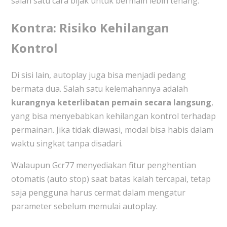
salah satu cara bijak untuk bermain lebih tenang.
Kontra: Risiko Kehilangan
Kontrol
Di sisi lain, autoplay juga bisa menjadi pedang
bermata dua. Salah satu kelemahannya adalah
kurangnya keterlibatan pemain secara langsung
,
yang bisa menyebabkan kehilangan kontrol terhadap
permainan. Jika tidak diawasi, modal bisa habis dalam
waktu singkat tanpa disadari.
Walaupun Gcr77 menyediakan fitur penghentian
otomatis (auto stop) saat batas kalah tercapai, tetap
saja pengguna harus cermat dalam mengatur
parameter sebelum memulai autoplay.