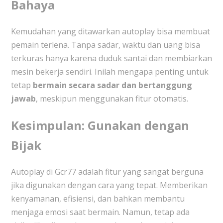
Bahaya
Kemudahan yang ditawarkan autoplay bisa membuat
pemain terlena. Tanpa sadar, waktu dan uang bisa
terkuras hanya karena duduk santai dan membiarkan
mesin bekerja sendiri. Inilah mengapa penting untuk
tetap
bermain secara sadar dan bertanggung
jawab
, meskipun menggunakan fitur otomatis.
Kesimpulan: Gunakan dengan
Bijak
Autoplay di Gcr77 adalah fitur yang sangat berguna
jika digunakan dengan cara yang tepat. Memberikan
kenyamanan, efisiensi, dan bahkan membantu
menjaga emosi saat bermain. Namun, tetap ada