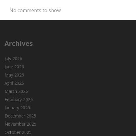
No comments to show.
Archives
July 2026
June 2026
May 2026
April 2026
March 2026
February 2026
January 2026
December 2025
November 2025
October 2025