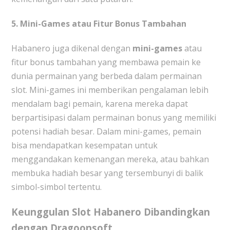
5.
Mini-Games atau Fitur Bonus Tambahan
Habanero juga dikenal dengan
mini-games
atau
fitur bonus tambahan yang membawa pemain ke
dunia permainan yang berbeda dalam permainan
slot. Mini-games ini memberikan pengalaman lebih
mendalam bagi pemain, karena mereka dapat
berpartisipasi dalam permainan bonus yang memiliki
potensi hadiah besar. Dalam mini-games, pemain
bisa mendapatkan kesempatan untuk
menggandakan kemenangan mereka, atau bahkan
membuka hadiah besar yang tersembunyi di balik
simbol-simbol tertentu.
Keunggulan Slot Habanero Dibandingkan
dengan Dragoonsoft