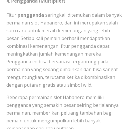
4.
Pengganda (Multiplier)
Fitur
pengganda
seringkali ditemukan dalam banyak
permainan slot Habanero, dan ini merupakan salah
satu cara untuk meraih kemenangan yang lebih
besar. Setiap kali pemain berhasil mendapatkan
kombinasi kemenangan, fitur pengganda dapat
meningkatkan jumlah kemenangan mereka.
Pengganda ini bisa bervariasi tergantung pada
permainan yang sedang dimainkan dan bisa sangat
menguntungkan, terutama ketika dikombinasikan
dengan putaran gratis atau simbol wild.
Beberapa permainan slot Habanero memiliki
pengganda yang semakin besar seiring berjalannya
permainan, memberikan peluang tambahan bagi
pemain untuk mengumpulkan lebih banyak
kemenangan dari satu putaran.