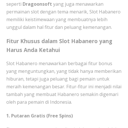
seperti
Dragoonsoft
yang juga menawarkan
permainan slot dengan tema menarik, Slot Habanero
memiliki keistimewaan yang membuatnya lebih
unggul dalam hal fitur dan peluang kemenangan.
Fitur Khusus dalam Slot Habanero yang
Harus Anda Ketahui
Slot Habanero menawarkan berbagai fitur bonus
yang menguntungkan, yang tidak hanya memberikan
hiburan, tetapi juga peluang bagi pemain untuk
meraih kemenangan besar. Fitur-fitur ini menjadi nilai
tambah yang membuat Habanero semakin digemari
oleh para pemain di Indonesia.
1.
Putaran Gratis (Free Spins)