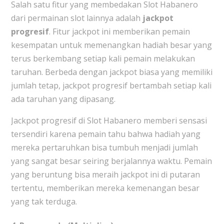
Salah satu fitur yang membedakan Slot Habanero
dari permainan slot lainnya adalah
jackpot
progresif
. Fitur jackpot ini memberikan pemain
kesempatan untuk memenangkan hadiah besar yang
terus berkembang setiap kali pemain melakukan
taruhan. Berbeda dengan jackpot biasa yang memiliki
jumlah tetap, jackpot progresif bertambah setiap kali
ada taruhan yang dipasang.
Jackpot progresif di Slot Habanero memberi sensasi
tersendiri karena pemain tahu bahwa hadiah yang
mereka pertaruhkan bisa tumbuh menjadi jumlah
yang sangat besar seiring berjalannya waktu. Pemain
yang beruntung bisa meraih jackpot ini di putaran
tertentu, memberikan mereka kemenangan besar
yang tak terduga.