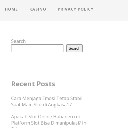
HOME
KASINO
PRIVACY POLICY
Search
Search
Recent Posts
Cara Menjaga Emosi Tetap Stabil
Saat Main Slot di Angkasa17
Apakah Slot Online Habanero di
Platform Slot Bisa Dimanipulasi? Ini