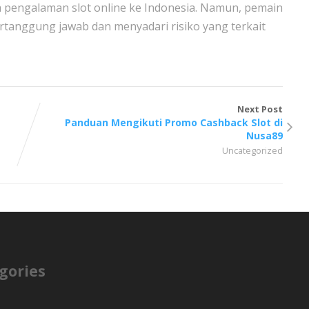
engalaman slot online ke Indonesia. Namun, pemain
ertanggung jawab dan menyadari risiko yang terkait
Next Post
Panduan Mengikuti Promo Cashback Slot di
Nusa89
Uncategorized
gories