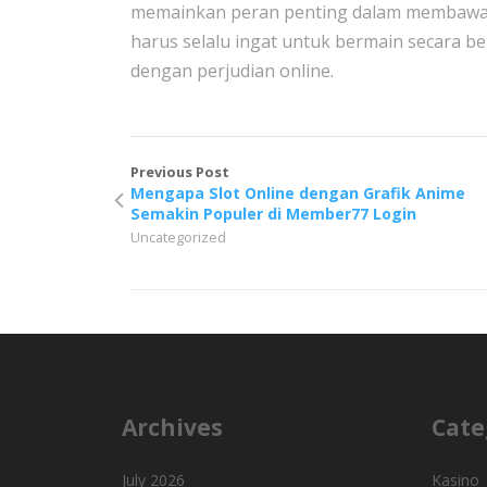
memainkan peran penting dalam membawa p
harus selalu ingat untuk bermain secara b
dengan perjudian online.
Previous Post
Mengapa Slot Online dengan Grafik Anime
Semakin Populer di Member77 Login
Uncategorized
Archives
Cate
July 2026
Kasino