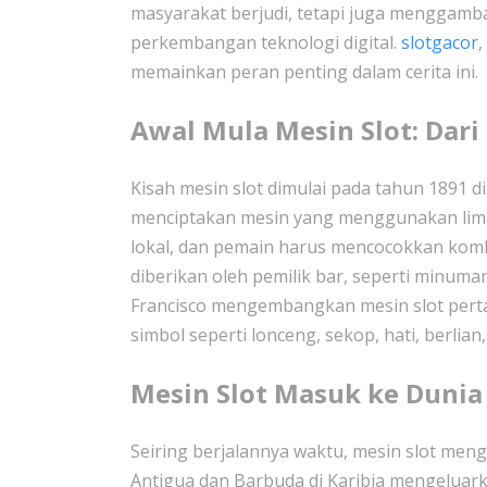
masyarakat berjudi, tetapi juga menggamba
perkembangan teknologi digital.
slotgacor
,
memainkan peran penting dalam cerita ini.
Awal Mula Mesin Slot: Dari
Kisah mesin slot dimulai pada tahun 1891 di
menciptakan mesin yang menggunakan lima d
lokal, dan pemain harus mencocokkan ko
diberikan oleh pemilik bar, seperti minuman
Francisco mengembangkan mesin slot pert
simbol seperti lonceng, sekop, hati, berlia
Mesin Slot Masuk ke Dunia 
Seiring berjalannya waktu, mesin slot men
Antigua dan Barbuda di Karibia mengelua