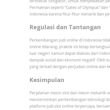
termasuk Slotgacor, untuk menyediakan perm
Permainan seperti “Gates of Olympus” dan 
Indonesia karena fitur-fitur menarik dan 
Regulasi dan Tantangan
Perkembangan judi online di Indonesia tida
online dilarang, praktik ini tetap berlangsu
luar negeri namun dapat diakses dari Indo
dampak sosial dan ekonomi negatif. Oleh k
yang terkait dengan perjudian online dan 
Kesimpulan
Perjalanan mesin slot dari mesin mekanik 
mencerminkan perkembangan teknologi dan
platform judi slot online terpercaya, bers