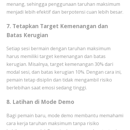
menang, sehingga penggunaan taruhan maksimum
menjadi lebih efektif dan berpotensi cuan lebih besar.
7. Tetapkan Target Kemenangan dan
Batas Kerugian
Setiap sesi bermain dengan taruhan maksimum
harus memiliki target kemenangan dan batas
kerugian. Misalnya, target kemenangan 30% dari
modal sesi, dan batas kerugian 10%. Dengan cara ini,
pemain tetap disiplin dan tidak mengambil risiko
berlebihan saat emosi sedang tinggi.
8. Latihan di Mode Demo
Bagi pemain baru, mode demo membantu memahami
cara kerja taruhan maksimum tanpa risiko