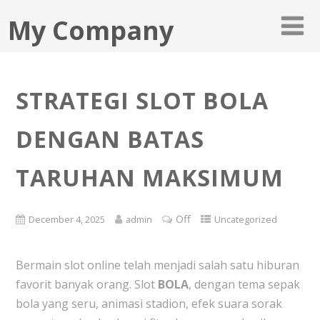
My Company
STRATEGI SLOT BOLA
DENGAN BATAS
TARUHAN MAKSIMUM
Off
December 4, 2025
admin
Uncategorized
Bermain slot online telah menjadi salah satu hiburan
favorit banyak orang. Slot
BOLA
, dengan tema sepak
bola yang seru, animasi stadion, efek suara sorak