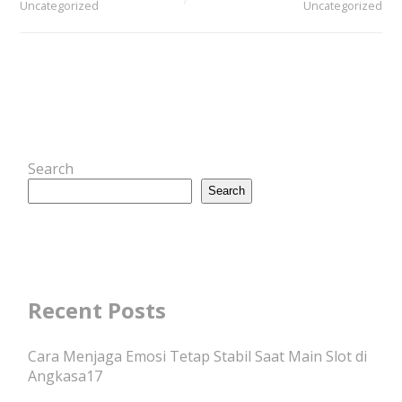
Uncategorized
Uncategorized
Search
Search
Recent Posts
Cara Menjaga Emosi Tetap Stabil Saat Main Slot di
Angkasa17