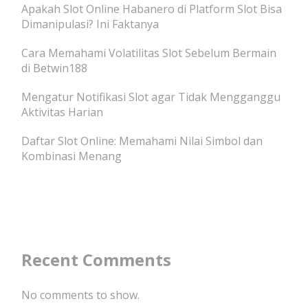
Apakah Slot Online Habanero di Platform Slot Bisa
Dimanipulasi? Ini Faktanya
Cara Memahami Volatilitas Slot Sebelum Bermain
di Betwin188
Mengatur Notifikasi Slot agar Tidak Mengganggu
Aktivitas Harian
Daftar Slot Online: Memahami Nilai Simbol dan
Kombinasi Menang
Recent Comments
No comments to show.