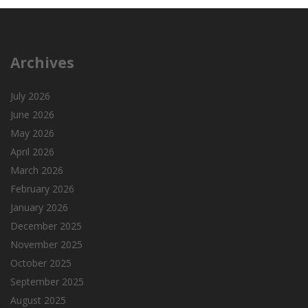
Archives
July 2026
June 2026
May 2026
April 2026
March 2026
February 2026
January 2026
December 2025
November 2025
October 2025
September 2025
August 2025