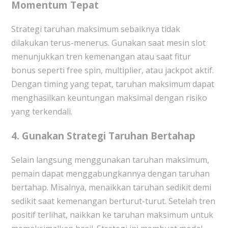
Momentum Tepat
Strategi taruhan maksimum sebaiknya tidak
dilakukan terus-menerus. Gunakan saat mesin slot
menunjukkan tren kemenangan atau saat fitur
bonus seperti free spin, multiplier, atau jackpot aktif.
Dengan timing yang tepat, taruhan maksimum dapat
menghasilkan keuntungan maksimal dengan risiko
yang terkendali.
4. Gunakan Strategi Taruhan Bertahap
Selain langsung menggunakan taruhan maksimum,
pemain dapat menggabungkannya dengan taruhan
bertahap. Misalnya, menaikkan taruhan sedikit demi
sedikit saat kemenangan berturut-turut. Setelah tren
positif terlihat, naikkan ke taruhan maksimum untuk