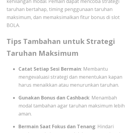
kehilangan modal. Pemain dapat mencoba strategi
taruhan bertahap, timing penggunaan taruhan
maksimum, dan memaksimalkan fitur bonus di slot
BOLA.
Tips Tambahan untuk Strategi
Taruhan Maksimum
Catat Setiap Sesi Bermain
: Membantu
mengevaluasi strategi dan menentukan kapan
harus menaikkan atau menurunkan taruhan.
Gunakan Bonus dan Cashback
: Menambah
modal tambahan agar taruhan maksimum lebih
aman.
Bermain Saat Fokus dan Tenang
: Hindari