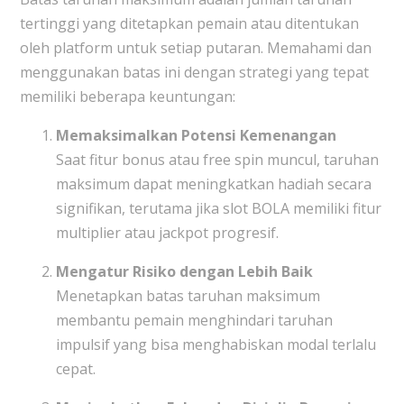
tertinggi yang ditetapkan pemain atau ditentukan
oleh platform untuk setiap putaran. Memahami dan
menggunakan batas ini dengan strategi yang tepat
memiliki beberapa keuntungan:
Memaksimalkan Potensi Kemenangan
Saat fitur bonus atau free spin muncul, taruhan
maksimum dapat meningkatkan hadiah secara
signifikan, terutama jika slot BOLA memiliki fitur
multiplier atau jackpot progresif.
Mengatur Risiko dengan Lebih Baik
Menetapkan batas taruhan maksimum
membantu pemain menghindari taruhan
impulsif yang bisa menghabiskan modal terlalu
cepat.