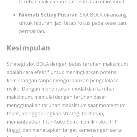
taruhan maksimum saat lelah atau emosional.
Nikmati Setiap Putaran
: Slot BOLA dirancang
untuk hiburan, jadi tetap fokus pada keseruan
permainan.
Kesimpulan
Strategi slot BOLA dengan batas taruhan maksimum
adalah cara efektif untuk meningkatkan potensi
kemenangan tanpa mengorbankan pengelolaan
risiko. Dengan menentukan modal dan taruhan
maksimum, memulai dengan taruhan dasar,
menggunakan taruhan maksimum saat momentum
tepat, menggabungkan strategi bertahap,
memanfaatkan fitur Auto-Spin, memilih slot RTP
tinggi, dan menetapkan target kemenangan serta