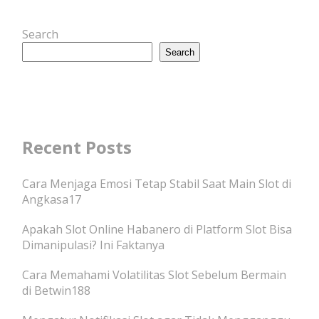
Search
Search
Recent Posts
Cara Menjaga Emosi Tetap Stabil Saat Main Slot di
Angkasa17
Apakah Slot Online Habanero di Platform Slot Bisa
Dimanipulasi? Ini Faktanya
Cara Memahami Volatilitas Slot Sebelum Bermain
di Betwin188