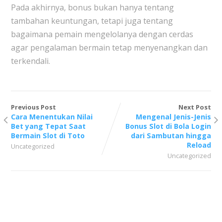
Pada akhirnya, bonus bukan hanya tentang
tambahan keuntungan, tetapi juga tentang
bagaimana pemain mengelolanya dengan cerdas
agar pengalaman bermain tetap menyenangkan dan
terkendali.
Previous Post
Next Post
Cara Menentukan Nilai
Mengenal Jenis-Jenis
Bet yang Tepat Saat
Bonus Slot di Bola Login
Bermain Slot di Toto
dari Sambutan hingga
Reload
Uncategorized
Uncategorized