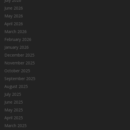
July 2026
June 2026
May 2026
April 2026
March 2026
February 2026
January 2026
December 2025
November 2025
October 2025
September 2025
August 2025
July 2025
June 2025
May 2025
April 2025
March 2025