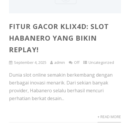
FITUR GACOR KLIX4D: SLOT
HABANERO YANG BIKIN
REPLAY!
September 4, 2025
admin
Off
Uncategorized
Dunia slot online semakin berkembang dengan
berbagai inovasi menarik. Dari sekian banyak
provider, Habanero selalu berhasil mencuri
perhatian berkat desain...
+ READ MORE