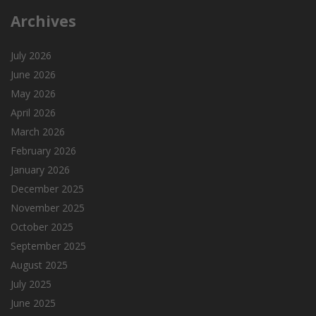
Archives
July 2026
June 2026
May 2026
April 2026
March 2026
February 2026
January 2026
December 2025
November 2025
October 2025
September 2025
August 2025
July 2025
June 2025