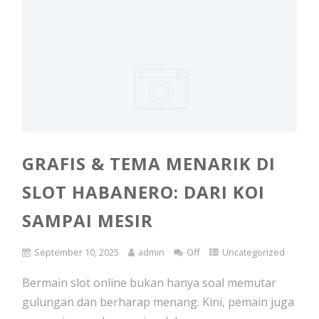
GRAFIS & TEMA MENARIK DI
SLOT HABANERO: DARI KOI
SAMPAI MESIR
September 10, 2025
admin
Off
Uncategorized
Bermain slot online bukan hanya soal memutar
gulungan dan berharap menang. Kini, pemain juga