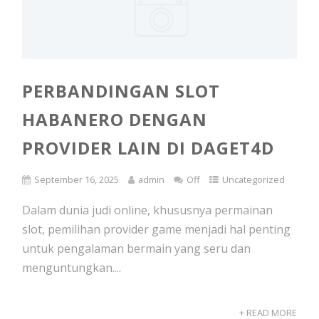
PERBANDINGAN SLOT
HABANERO DENGAN
PROVIDER LAIN DI DAGET4D
September 16, 2025
admin
Off
Uncategorized
Dalam dunia judi online, khususnya permainan
slot, pemilihan provider game menjadi hal penting
untuk pengalaman bermain yang seru dan
menguntungkan....
+ READ MORE