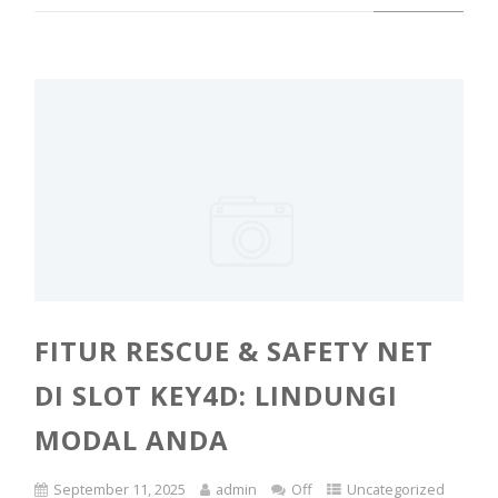
FITUR RESCUE & SAFETY NET
DI SLOT KEY4D: LINDUNGI
MODAL ANDA
September 11, 2025
admin
Off
Uncategorized