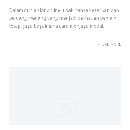
Dalam dunia slot online, tidak hanya keseruan dan
peluang menang yang menjadi perhatian pemain,
tetapi juga bagaimana cara menjaga modal...
+ READ MORE