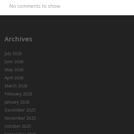
No comments to show.
Archives
July 2026
June 2026
May 2026
April 2026
March 2026
February 2026
January 2026
December 2025
November 2025
October 2025