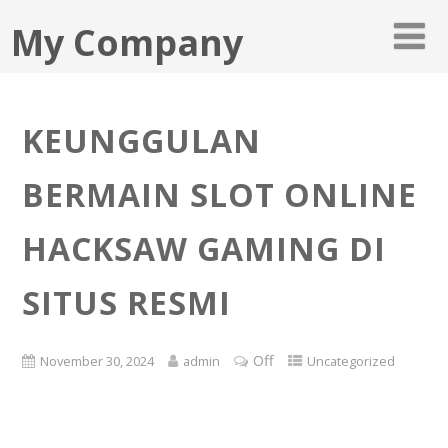
My Company
KEUNGGULAN
BERMAIN SLOT ONLINE
HACKSAW GAMING DI
SITUS RESMI
Off
November 30, 2024
admin
Uncategorized