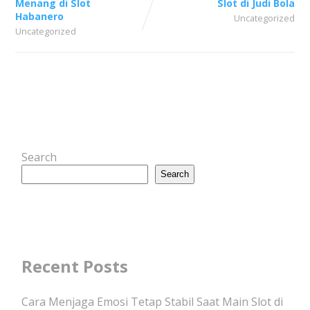
Menang di Slot
Slot di Judi Bola
Habanero
Uncategorized
Uncategorized
Search
Search
Recent Posts
Cara Menjaga Emosi Tetap Stabil Saat Main Slot di