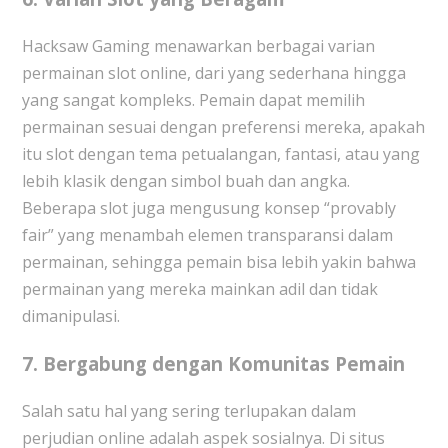
Hacksaw Gaming menawarkan berbagai varian
permainan slot online, dari yang sederhana hingga
yang sangat kompleks. Pemain dapat memilih
permainan sesuai dengan preferensi mereka, apakah
itu slot dengan tema petualangan, fantasi, atau yang
lebih klasik dengan simbol buah dan angka.
Beberapa slot juga mengusung konsep “provably
fair” yang menambah elemen transparansi dalam
permainan, sehingga pemain bisa lebih yakin bahwa
permainan yang mereka mainkan adil dan tidak
dimanipulasi.
7. Bergabung dengan Komunitas Pemain
Salah satu hal yang sering terlupakan dalam
perjudian online adalah aspek sosialnya. Di situs