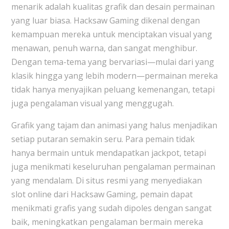
menarik adalah kualitas grafik dan desain permainan
yang luar biasa. Hacksaw Gaming dikenal dengan
kemampuan mereka untuk menciptakan visual yang
menawan, penuh warna, dan sangat menghibur.
Dengan tema-tema yang bervariasi—mulai dari yang
klasik hingga yang lebih modern—permainan mereka
tidak hanya menyajikan peluang kemenangan, tetapi
juga pengalaman visual yang menggugah.
Grafik yang tajam dan animasi yang halus menjadikan
setiap putaran semakin seru. Para pemain tidak
hanya bermain untuk mendapatkan jackpot, tetapi
juga menikmati keseluruhan pengalaman permainan
yang mendalam. Di situs resmi yang menyediakan
slot online dari Hacksaw Gaming, pemain dapat
menikmati grafis yang sudah dipoles dengan sangat
baik, meningkatkan pengalaman bermain mereka