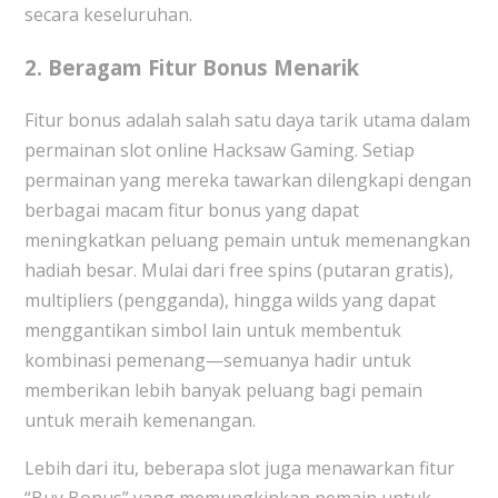
secara keseluruhan.
2. Beragam Fitur Bonus Menarik
Fitur bonus adalah salah satu daya tarik utama dalam
permainan slot online Hacksaw Gaming. Setiap
permainan yang mereka tawarkan dilengkapi dengan
berbagai macam fitur bonus yang dapat
meningkatkan peluang pemain untuk memenangkan
hadiah besar. Mulai dari free spins (putaran gratis),
multipliers (pengganda), hingga wilds yang dapat
menggantikan simbol lain untuk membentuk
kombinasi pemenang—semuanya hadir untuk
memberikan lebih banyak peluang bagi pemain
untuk meraih kemenangan.
Lebih dari itu, beberapa slot juga menawarkan fitur
“Buy Bonus” yang memungkinkan pemain untuk