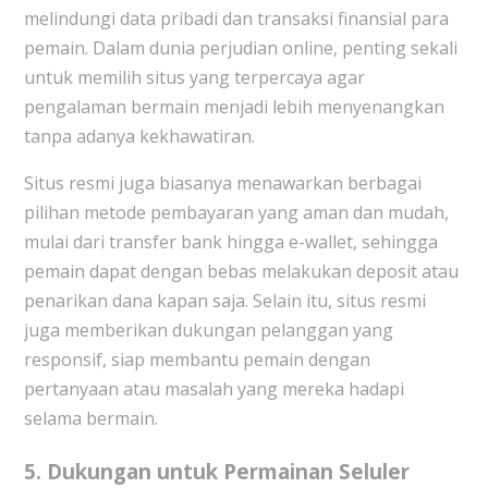
melindungi data pribadi dan transaksi finansial para
pemain. Dalam dunia perjudian online, penting sekali
untuk memilih situs yang terpercaya agar
pengalaman bermain menjadi lebih menyenangkan
tanpa adanya kekhawatiran.
Situs resmi juga biasanya menawarkan berbagai
pilihan metode pembayaran yang aman dan mudah,
mulai dari transfer bank hingga e-wallet, sehingga
pemain dapat dengan bebas melakukan deposit atau
penarikan dana kapan saja. Selain itu, situs resmi
juga memberikan dukungan pelanggan yang
responsif, siap membantu pemain dengan
pertanyaan atau masalah yang mereka hadapi
selama bermain.
5. Dukungan untuk Permainan Seluler