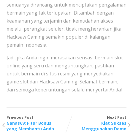
semuanya dirancang untuk menciptakan pengalaman
bermain yang tak terlupakan. Ditambah dengan
keamanan yang terjamin dan kemudahan akses
melalui perangkat seluler, tidak mengherankan jika
Hacksaw Gaming semakin populer di kalangan
pemain Indonesia.
Jadi, jika Anda ingin merasakan sensasi bermain slot
online yang seru dan menguntungkan, pastikan
untuk bermain di situs resmi yang menyediakan
game slot dari Hacksaw Gaming. Selamat bermain,
dan semoga keberuntungan selalu menyertai Anda!
Previous Post
Next Post
Ganas69: Fitur Bonus
Kiat Sukses
yang Membantu Anda
Menggunakan Demo