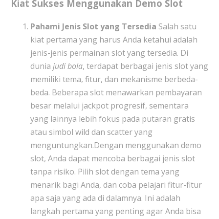
Kiat Sukses Menggunakan Demo Slot
Pahami Jenis Slot yang Tersedia
Salah satu
kiat pertama yang harus Anda ketahui adalah
jenis-jenis permainan slot yang tersedia. Di
dunia
judi bola
, terdapat berbagai jenis slot yang
memiliki tema, fitur, dan mekanisme berbeda-
beda. Beberapa slot menawarkan pembayaran
besar melalui jackpot progresif, sementara
yang lainnya lebih fokus pada putaran gratis
atau simbol wild dan scatter yang
menguntungkan.Dengan menggunakan demo
slot, Anda dapat mencoba berbagai jenis slot
tanpa risiko. Pilih slot dengan tema yang
menarik bagi Anda, dan coba pelajari fitur-fitur
apa saja yang ada di dalamnya. Ini adalah
langkah pertama yang penting agar Anda bisa