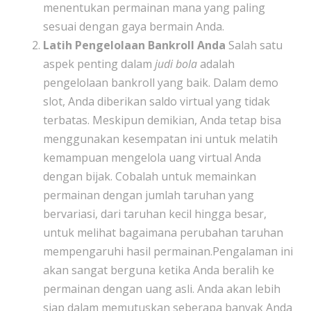
menentukan permainan mana yang paling
sesuai dengan gaya bermain Anda.
Latih Pengelolaan Bankroll Anda
Salah satu
aspek penting dalam
judi bola
adalah
pengelolaan bankroll yang baik. Dalam demo
slot, Anda diberikan saldo virtual yang tidak
terbatas. Meskipun demikian, Anda tetap bisa
menggunakan kesempatan ini untuk melatih
kemampuan mengelola uang virtual Anda
dengan bijak. Cobalah untuk memainkan
permainan dengan jumlah taruhan yang
bervariasi, dari taruhan kecil hingga besar,
untuk melihat bagaimana perubahan taruhan
mempengaruhi hasil permainan.Pengalaman ini
akan sangat berguna ketika Anda beralih ke
permainan dengan uang asli. Anda akan lebih
siap dalam memutuskan seberapa banyak Anda