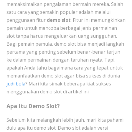
memaksimalkan pengalaman bermain mereka. Salah
satu cara yang semakin populer adalah melalui
penggunaan fitur
demo slot
. Fitur ini memungkinkan
pemain untuk mencoba berbagai jenis permainan
slot tanpa harus mengeluarkan uang sungguhan.
Bagi pemain pemula, demo slot bisa menjadi langkah
pertama yang penting sebelum benar-benar terjun
ke dalam permainan dengan taruhan nyata. Tapi,
apakah Anda tahu bagaimana cara yang tepat untuk
memanfaatkan demo slot agar bisa sukses di dunia
judi bola
? Mari kita simak beberapa kiat sukses
menggunakan demo slot di artikel ini.
Apa Itu Demo Slot?
Sebelum kita melangkah lebih jauh, mari kita pahami
dulu apa itu demo slot. Demo slot adalah versi