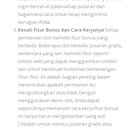
ingin bertaruh pada setiap putaran dan
bagaimana cara untuk tetap mengontrol
kerugian Anda.
Kenali Fitur Bonus dan Cara Kerjanya
Setiap
permainan slot memiliki fitur bonus yang
berbeda. Beberapa slot memiliki putaran gratis,
sementara yang lain memiliki fitur seperti
simbol wild yang dapat menggantikan simbol
lain untuk membuat kombinasi kemenangan.
Fitur-fitur ini adalah bagian penting dalam
menentukan apakah permainan itu
menguntungkan atau tidak.Dengan
menggunakan demo slot, Anda dapat
sepenuhnya memahami cara kerja fitur bonus
ini tanpa harus mengeluarkan uang asli.
Cobalah untuk memicu putaran gratis atau