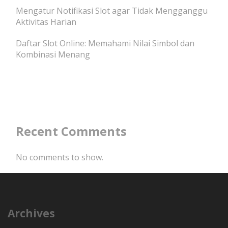
Mengatur Notifikasi Slot agar Tidak Mengganggu
Aktivitas Harian
Daftar Slot Online: Memahami Nilai Simbol dan
Kombinasi Menang
Recent Comments
No comments to show.
Archives