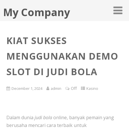
My Company
KIAT SUKSES
MENGGUNAKAN DEMO
SLOT DI JUDI BOLA
Off
December 1, 2024
admin
Kasino
Dalam dunia
judi bola
online, banyak pemain yang
berusaha mencari cara terbaik untuk