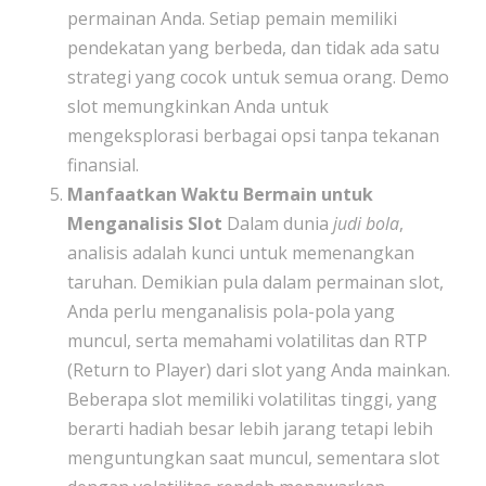
permainan Anda. Setiap pemain memiliki
pendekatan yang berbeda, dan tidak ada satu
strategi yang cocok untuk semua orang. Demo
slot memungkinkan Anda untuk
mengeksplorasi berbagai opsi tanpa tekanan
finansial.
Manfaatkan Waktu Bermain untuk
Menganalisis Slot
Dalam dunia
judi bola
,
analisis adalah kunci untuk memenangkan
taruhan. Demikian pula dalam permainan slot,
Anda perlu menganalisis pola-pola yang
muncul, serta memahami volatilitas dan RTP
(Return to Player) dari slot yang Anda mainkan.
Beberapa slot memiliki volatilitas tinggi, yang
berarti hadiah besar lebih jarang tetapi lebih
menguntungkan saat muncul, sementara slot