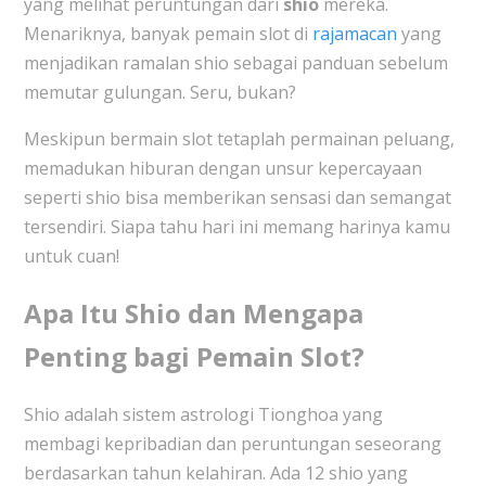
yang melihat peruntungan dari
shio
mereka.
Menariknya, banyak pemain slot di
rajamacan
yang
menjadikan ramalan shio sebagai panduan sebelum
memutar gulungan. Seru, bukan?
Meskipun bermain slot tetaplah permainan peluang,
memadukan hiburan dengan unsur kepercayaan
seperti shio bisa memberikan sensasi dan semangat
tersendiri. Siapa tahu hari ini memang harinya kamu
untuk cuan!
Apa Itu Shio dan Mengapa
Penting bagi Pemain Slot?
Shio adalah sistem astrologi Tionghoa yang
membagi kepribadian dan peruntungan seseorang
berdasarkan tahun kelahiran. Ada 12 shio yang