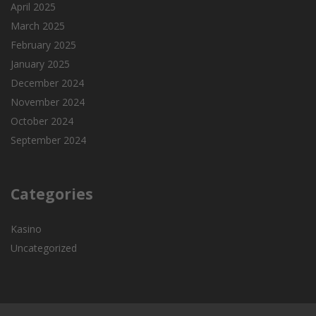
April 2025
March 2025
February 2025
January 2025
December 2024
November 2024
October 2024
September 2024
Categories
Kasino
Uncategorized