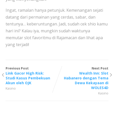
Ingat, ramalan hanya petunjuk. Kemenangan sejati
datang dari permainan yang cerdas, sabar, dan
tentunya… keberuntungan. Jadi, sudah cek shio kamu
hari ini? Kalau iya, mungkin sudah waktunya
memutar slot favoritmu di Rajamacan dan lihat apa
yang terjadi!
Previous Post
Next Post
Link Gacor High Risk:
Wealth Inn: Slot
Studi Kasus Pembekuan
Habanero dengan Tema
Akun oleh OJK
Dewa Kekayaan di
WOLES4D
Kasino
Kasino