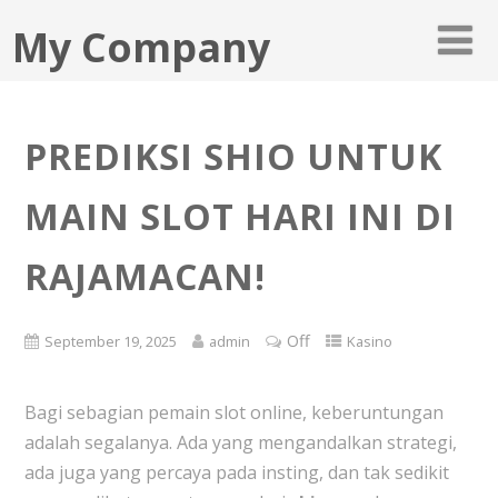
My Company
PREDIKSI SHIO UNTUK
MAIN SLOT HARI INI DI
RAJAMACAN!
Off
September 19, 2025
admin
Kasino
Bagi sebagian pemain slot online, keberuntungan
adalah segalanya. Ada yang mengandalkan strategi,
ada juga yang percaya pada insting, dan tak sedikit