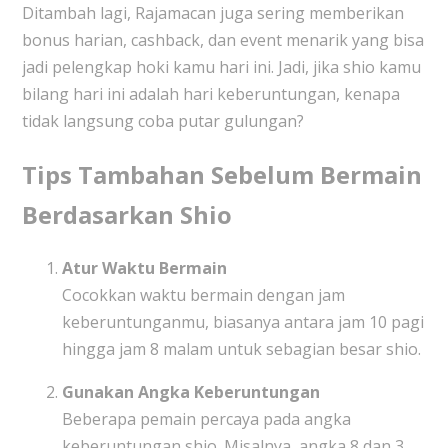
Ditambah lagi, Rajamacan juga sering memberikan
bonus harian, cashback, dan event menarik yang bisa
jadi pelengkap hoki kamu hari ini. Jadi, jika shio kamu
bilang hari ini adalah hari keberuntungan, kenapa
tidak langsung coba putar gulungan?
Tips Tambahan Sebelum Bermain
Berdasarkan Shio
Atur Waktu Bermain
Cocokkan waktu bermain dengan jam
keberuntunganmu, biasanya antara jam 10 pagi
hingga jam 8 malam untuk sebagian besar shio.
Gunakan Angka Keberuntungan
Beberapa pemain percaya pada angka
keberuntungan shio. Misalnya, angka 8 dan 3