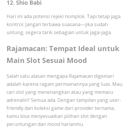
12.
Shio Babi
Hari ini ada potensi rejeki nomplok. Tapi tetap jaga
kontrol. Jangan terbawa suasana—jika sudah
untung, segera tarik sebagian untuk jaga-jaga.
Rajamacan: Tempat Ideal untuk
Main Slot Sesuai Mood
Salah satu alasan mengapa Rajamacan digemari
adalah karena ragam permainannya yang luas. Mau
cari slot yang menenangkan atau yang memacu
adrenalin? Semua ada. Dengan tampilan yang user-
friendly dan koleksi game dari provider ternama,
kamu bisa menyesuaikan pilihan slot dengan
peruntungan dan mood harianmu.