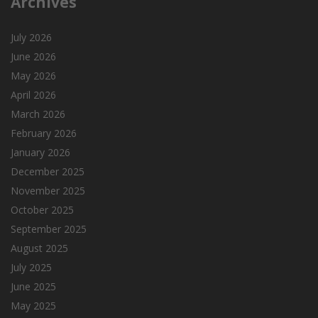
Archives
July 2026
June 2026
May 2026
April 2026
March 2026
February 2026
January 2026
December 2025
November 2025
October 2025
September 2025
August 2025
July 2025
June 2025
May 2025