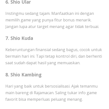
6.
Shio Ular
Instingmu sedang tajam. Manfaatkan ini dengan
memilih game yang punya fitur bonus menarik.
Jangan lupa atur target menang agar tidak terbuai.
7.
Shio Kuda
Keberuntungan finansial sedang bagus, cocok untuk
bermain hari ini. Tapi tetap kontrol diri, dan berhenti
saat sudah dapat hasil yang memuaskan.
8.
Shio Kambing
Hari yang baik untuk bersosialisasi. Ajak temanmu
main bareng di Rajamacan. Saling tukar info game
favorit bisa memperluas peluang menang.