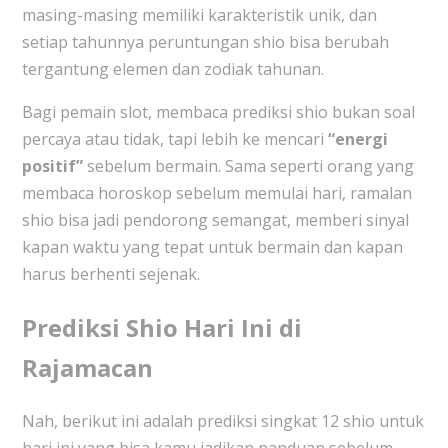
masing-masing memiliki karakteristik unik, dan
setiap tahunnya peruntungan shio bisa berubah
tergantung elemen dan zodiak tahunan.
Bagi pemain slot, membaca prediksi shio bukan soal
percaya atau tidak, tapi lebih ke mencari
“energi
positif”
sebelum bermain. Sama seperti orang yang
membaca horoskop sebelum memulai hari, ramalan
shio bisa jadi pendorong semangat, memberi sinyal
kapan waktu yang tepat untuk bermain dan kapan
harus berhenti sejenak.
Prediksi Shio Hari Ini di
Rajamacan
Nah, berikut ini adalah prediksi singkat 12 shio untuk