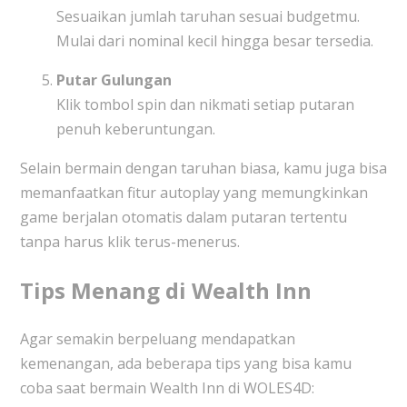
Sesuaikan jumlah taruhan sesuai budgetmu.
Mulai dari nominal kecil hingga besar tersedia.
Putar Gulungan
Klik tombol spin dan nikmati setiap putaran
penuh keberuntungan.
Selain bermain dengan taruhan biasa, kamu juga bisa
memanfaatkan fitur autoplay yang memungkinkan
game berjalan otomatis dalam putaran tertentu
tanpa harus klik terus-menerus.
Tips Menang di Wealth Inn
Agar semakin berpeluang mendapatkan
kemenangan, ada beberapa tips yang bisa kamu
coba saat bermain Wealth Inn di WOLES4D: