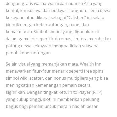
dengan grafis warna-warni dan nuansa Asia yang
kental, khususnya dari budaya Tionghoa. Tema dewa
kekayaan atau dikenal sebagai “Caishen” ini selalu
identik dengan keberuntungan, uang, dan
kemakmuran. Simbol-simbol yang digunakan di
dalam game ini seperti koin emas, lentera merah, dan
patung dewa kekayaan menghadirkan suasana
penuh keberuntungan.
Selain visual yang memanjakan mata, Wealth Inn
menawarkan fitur-fitur menarik seperti free spins,
simbol wild, scatter, dan bonus multipliers yang bisa
meningkatkan kemenangan pemain secara
signifikan. Dengan tingkat Return to Player (RTP)
yang cukup tinggi, slot ini memberikan peluang
bagus bagi pemain untuk meraih hadiah besar.