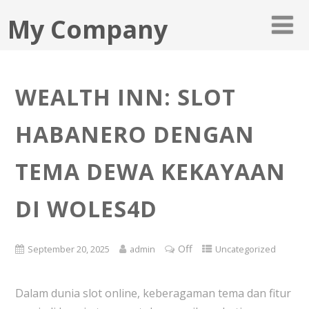
My Company
WEALTH INN: SLOT
HABANERO DENGAN
TEMA DEWA KEKAYAAN
DI WOLES4D
Off
September 20, 2025
admin
Uncategorized
Dalam dunia slot online, keberagaman tema dan fitur