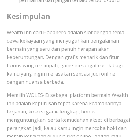
Kesimpulan
Wealth Inn dari Habanero adalah slot dengan tema
dewa kekayaan yang menyuguhkan pengalaman
bermain yang seru dan penuh harapan akan
keberuntungan. Dengan grafis menarik dan fitur
bonus yang melimpah, game ini sangat cocok bagi
kamu yang ingin merasakan sensasi judi online
dengan nuansa berbeda.
Memilih WOLES4D sebagai platform bermain Wealth
Inn adalah keputusan tepat karena keamanannya
terjamin, koleksi game lengkap, bonus
menguntungkan, serta kemudahan akses di berbagai
perangkat. Jadi, kalau kamu ingin mencoba hoki dan
meraih kekayaan di dunia slot online, jangan ragu