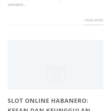
semakin...
+ READ MORE
SLOT ONLINE HABANERO:
KESAN DAN KEUNGGULAN