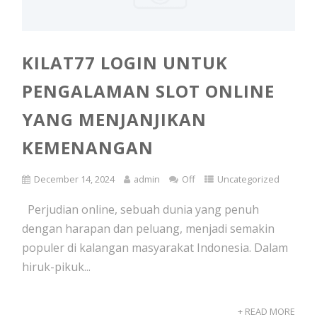
KILAT77 LOGIN UNTUK
PENGALAMAN SLOT ONLINE
YANG MENJANJIKAN
KEMENANGAN
December 14, 2024
admin
Off
Uncategorized
Perjudian online, sebuah dunia yang penuh
dengan harapan dan peluang, menjadi semakin
populer di kalangan masyarakat Indonesia. Dalam
hiruk-pikuk...
+ READ MORE