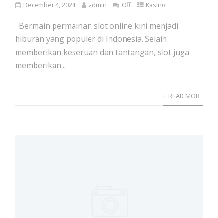
December 4, 2024
admin
Off
Kasino
Bermain permainan slot online kini menjadi
hiburan yang populer di Indonesia. Selain
memberikan keseruan dan tantangan, slot juga
memberikan...
+ READ MORE