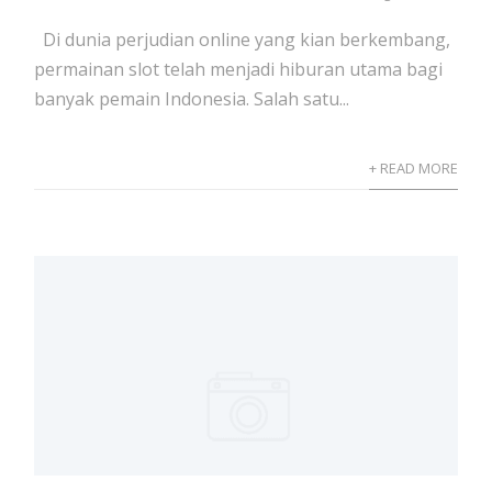
Di dunia perjudian online yang kian berkembang,
permainan slot telah menjadi hiburan utama bagi
banyak pemain Indonesia. Salah satu...
+ READ MORE