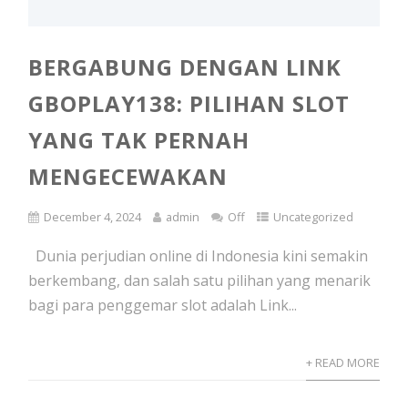
BERGABUNG DENGAN LINK
GBOPLAY138: PILIHAN SLOT
YANG TAK PERNAH
MENGECEWAKAN
December 4, 2024
admin
Off
Uncategorized
Dunia perjudian online di Indonesia kini semakin
berkembang, dan salah satu pilihan yang menarik
bagi para penggemar slot adalah Link...
+ READ MORE